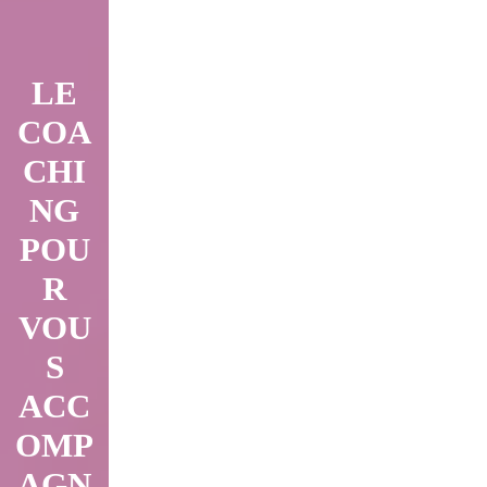
LE
COA
CHI
NG
POU
R
VOU
S
ACC
OMP
AGN