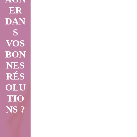
ER
DAN
S
VOS
BON
NES
RÉS
OLU
TIO
NS ?