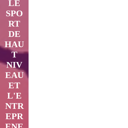
LE
SPO
RT
DE
HAU
T
NIV
EAU
ET
L'E
NTR
EPR
ENE