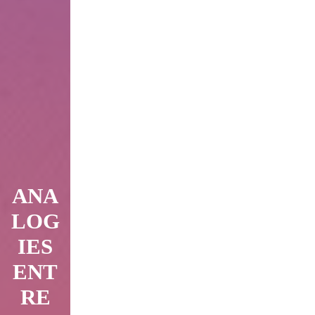
ANA
LOG
IES
ENT
RE