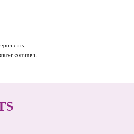
repreneurs,
montrer comment
TS