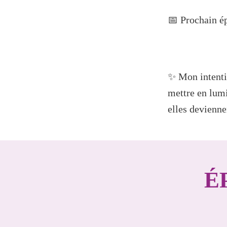
📅 Prochain é
✨ Mon intentio
mettre en lum
elles devienne
É