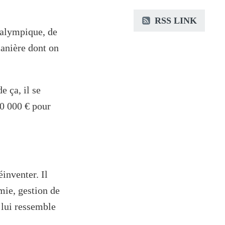
RSS LINK
ralympique, de
manière dont on
e ça, il se
80 000 € pour
éinventer. Il
mie, gestion de
i lui ressemble