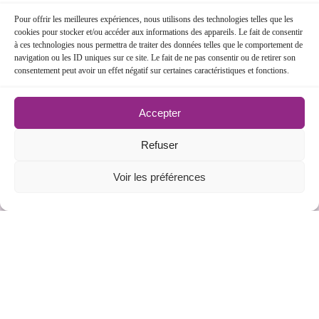
Pour offrir les meilleures expériences, nous utilisons des technologies telles que les
cookies pour stocker et/ou accéder aux informations des appareils. Le fait de consentir
ENTRE 2 VIES - SPORTIFS ET
à ces technologies nous permettra de traiter des données telles que le comportement de
ENTREPRENEURS #3 - LUDOVIC
navigation ou les ID uniques sur ce site. Le fait de ne pas consentir ou de retirer son
consentement peut avoir un effet négatif sur certaines caractéristiques et fonctions.
LEMOINE
Accepter
ENTRE 2 VIES - SPORTIFS ET
ENTREPRENEURS #2 - CASSANDRE
Refuser
AGUESSY THOMAS
Voir les préférences
ENTRE 2 VIES - SPORTIFS ET
ENTREPRENEURS #1 - JULES BALLETON
ENTRE 2 VIES - SPORTIFS ET
ENTREPRENEURS - #BANDE ANNONCE