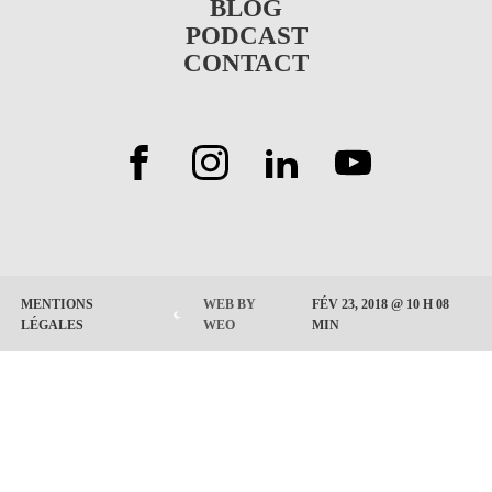
BLOG
n
e
m
PODCAST
u
n
e
CONTACT
u
n
u
FÉV 23, 2018 @ 10 H 08
MENTIONS
WEB BY
MIN
LÉGALES
WEO