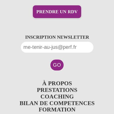
PRENDRE UN RDV
INSCRIPTION NEWSLETTER
S
À PROPOS
u
S
PRESTATIONS
b
u
S
COACHING
m
b
u
BILAN DE COMPETENCES
FORMATION
e
m
b