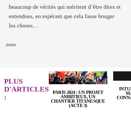
beaucoup de vérités qui méritent d’être dites et
entendues, en espérant que cela fasse bouger
les choses…
none
PLUS
D'ARTICLES
INTU
PARIS 2024 : UN PROJET
M
:
AMBITIEUX, UN
CONNA
CHANTIER TITANESQUE
(ACTE 3)