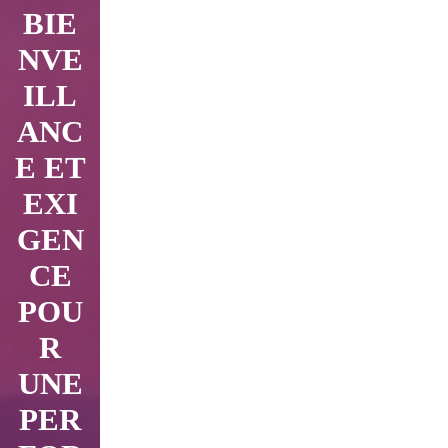
BIE
NVE
ILL
ANC
E ET
EXI
GEN
CE
POU
R
UNE
PER