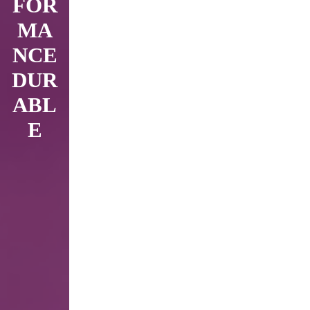
FOR
MA
NCE
DUR
ABL
E