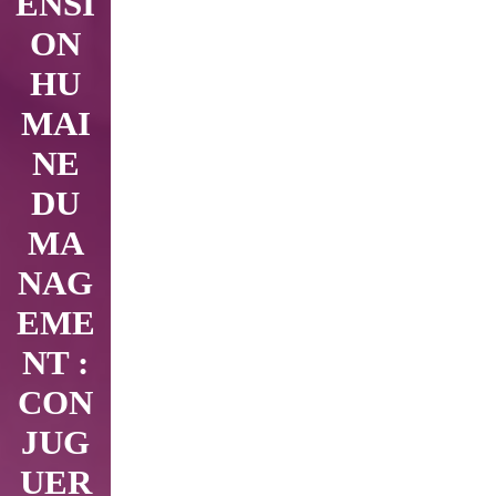
ENSI
ON
HU
MAI
NE
DU
MA
NAG
EME
NT :
CON
JUG
UER