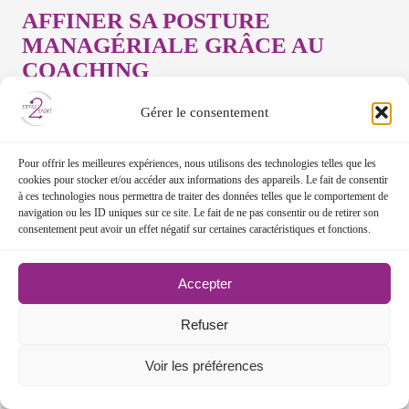
AFFINER SA POSTURE
MANAGÉRIALE GRÂCE AU
COACHING
Gérer le consentement
Dans un environnement professionnel exigeant,
il est parfois difficile de prendre du recul sur sa
Pour offrir les meilleures expériences, nous utilisons des technologies telles que les
posture de manager. Le coaching personnalisé
cookies pour stocker et/ou accéder aux informations des appareils. Le fait de consentir
à ces technologies nous permettra de traiter des données telles que le comportement de
permet aux dirigeants et aux entraîneurs de
navigation ou les ID uniques sur ce site. Le fait de ne pas consentir ou de retirer son
mieux comprendre leurs forces, d’identifier
consentement peut avoir un effet négatif sur certaines caractéristiques et fonctions.
leurs axes d’amélioration, et d’ajuster leur
Accepter
approche pour un leadership plus efficace.
Refuser
Pour renforcer votre posture managériale, voici
le programme de notre formation :
Leadership
Voir les préférences
et Management
.